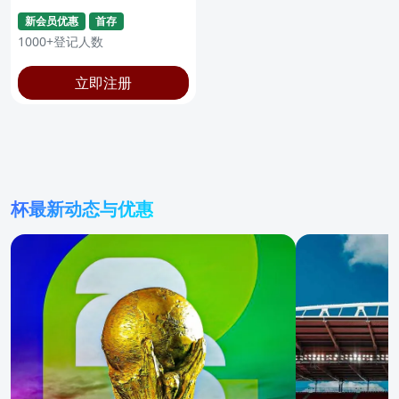
新会员优惠
首存
1000+登记人数
立即注册
杯最新动态与优惠