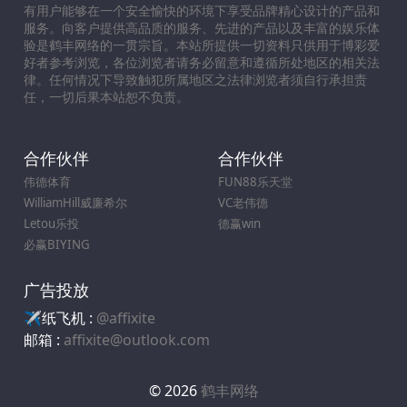
有用户能够在一个安全愉快的环境下享受品牌精心设计的产品和
服务。向客户提供高品质的服务、先进的产品以及丰富的娱乐体
验是鹤丰网络的一贯宗旨。本站所提供一切资料只供用于博彩爱
好者参考浏览，各位浏览者请务必留意和遵循所处地区的相关法
律。任何情况下导致触犯所属地区之法律浏览者须自行承担责
任，一切后果本站恕不负责。
合作伙伴
合作伙伴
伟德体育
FUN88乐天堂
WilliamHill威廉希尔
VC老伟德
Letou乐投
德赢win
必赢BIYING
广告投放
✈️纸飞机 :
@affixite
邮箱 :
affixite@outlook.com
© 2026
鹤丰网络