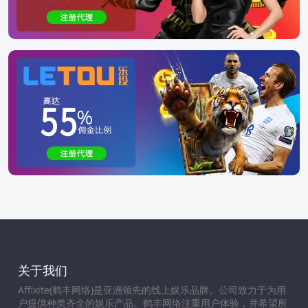
关于我们
Affixite(鹤丰网络)是亚洲领先的线上娱乐品牌。公司致力于为用
户提供种类齐全的娱乐产品。鹤丰网络注重用户体验，并希望所