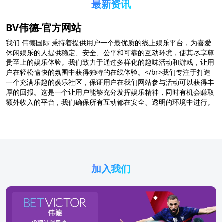
最新资讯
BV伟德-官方网站
我们 伟德国际 秉持着提供用户一个最优质的线上娱乐平台，为喜爱
休闲娱乐的人提供稳定、安全、公平和可靠的互动环境，使其尽享尊
贵至上的娱乐体验。我们致力于通过多样化的趣味活动和游戏，让用
户在轻松愉快的氛围中获得独特的在线体验。</br>我们专注于打造
一个充满乐趣的娱乐社区，保证用户在我们网站参与活动可以获得丰
厚的回报。这是一个让用户能够充分发挥娱乐精神，同时有机会赚取
额外收入的平台，我们确保所有互动都在安全、透明的环境中进行。
加入我们