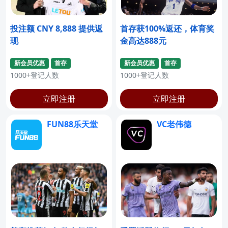
投注额 CNY 8,888 提供返
首存获100%返还，体育奖
现
金高达888元
新会员优惠
首存
新会员优惠
首存
1000+登记人数
1000+登记人数
立即注册
立即注册
FUN88乐天堂
VC老伟德