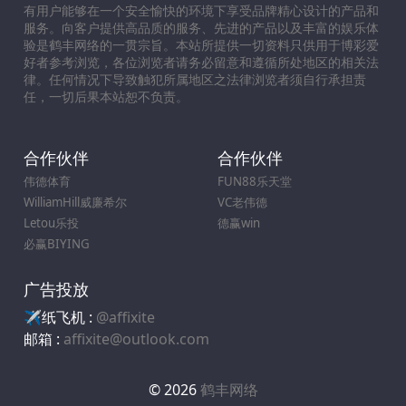
有用户能够在一个安全愉快的环境下享受品牌精心设计的产品和
服务。向客户提供高品质的服务、先进的产品以及丰富的娱乐体
验是鹤丰网络的一贯宗旨。本站所提供一切资料只供用于博彩爱
好者参考浏览，各位浏览者请务必留意和遵循所处地区的相关法
律。任何情况下导致触犯所属地区之法律浏览者须自行承担责
任，一切后果本站恕不负责。
合作伙伴
合作伙伴
伟德体育
FUN88乐天堂
WilliamHill威廉希尔
VC老伟德
Letou乐投
德赢win
必赢BIYING
广告投放
✈️纸飞机 :
@affixite
邮箱 :
affixite@outlook.com
© 2026
鹤丰网络