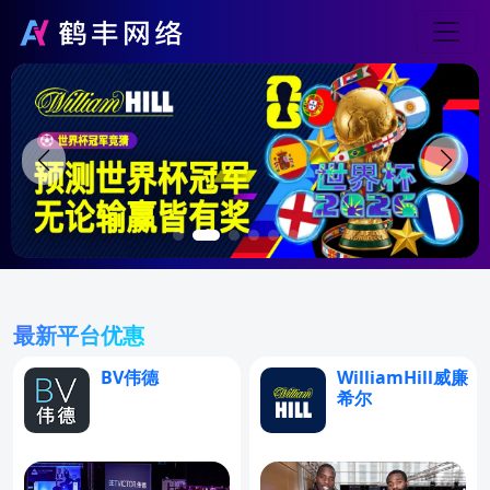
最新平台优惠
BV伟德
WilliamHill威廉
希尔