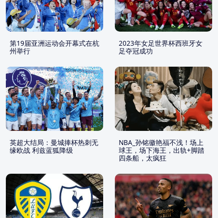
第19届亚洲运动会开幕式在杭
2023年女足世界杯西班牙女
州举行
足夺冠成功
英超大结局：曼城捧杯热刺无
NBA_孙铭徽艳福不浅！场上
缘欧战 利兹蓝狐降级
球王，场下海王，出轨+脚踏
四条船，太疯狂