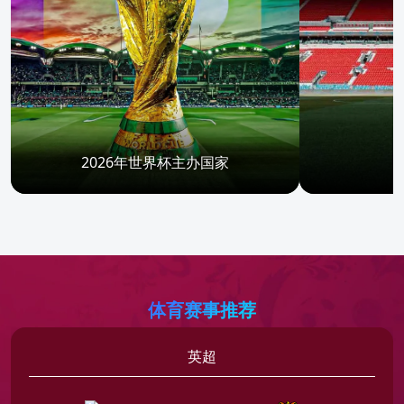
2026年世界杯主办国家
体育赛事推荐
英超