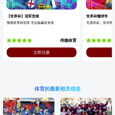
【世界杯】冠军竞猜
世界杯懂球帝
预测世界杯冠军 无论输赢皆有奖
无需存款，答对即
伟德体育
立即注册
体育的最新相关信息