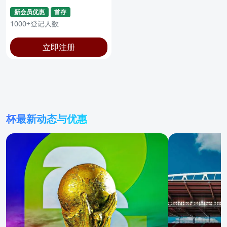
新会员优惠
首存
1000+登记人数
立即注册
杯最新动态与优惠