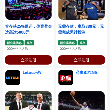
首存获25%返还，体育奖金
无需存款，赢取888元，无
达高达5000元
需完成累计投注
新会员优惠
首存
新会员优惠
首存
1000+登记人数
1000+登记人数
立即注册
立即注册
Letou乐投
必赢BIYING