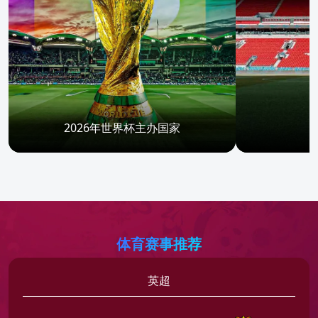
2026年世界杯主办国家
体育赛事推荐
英超