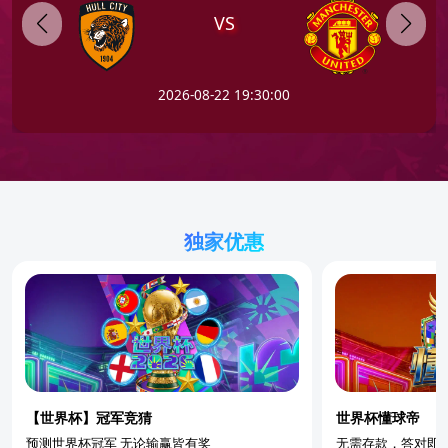
VS
2026-08-22 19:30:00
独家优惠
【世界杯】冠军竞猜
世界杯懂球帝
预测世界杯冠军 无论输赢皆有奖
无需存款，答对即