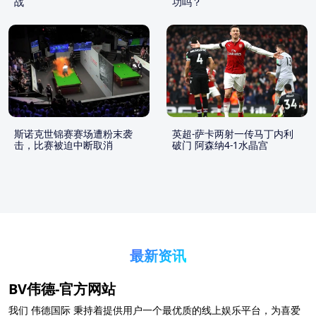
战
功吗？
斯诺克世锦赛赛场遭粉末袭
英超-萨卡两射一传马丁内利
击，比赛被迫中断取消
破门 阿森纳4-1水晶宫
最新资讯
BV伟德-官方网站
我们 伟德国际 秉持着提供用户一个最优质的线上娱乐平台，为喜爱