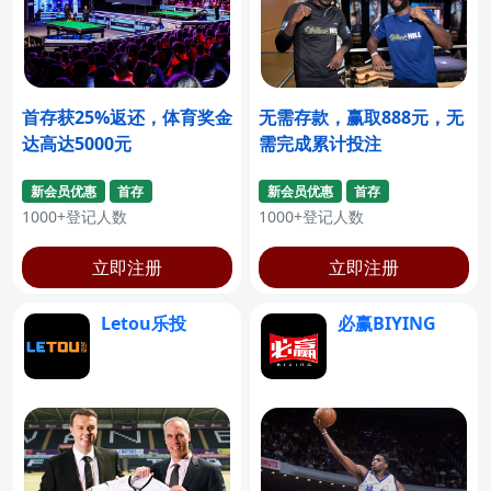
首存获25%返还，体育奖金
无需存款，赢取888元，无
达高达5000元
需完成累计投注
新会员优惠
首存
新会员优惠
首存
1000+登记人数
1000+登记人数
立即注册
立即注册
Letou乐投
必赢BIYING