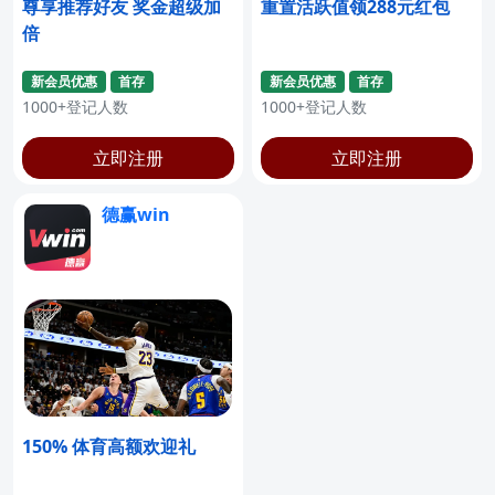
尊享推荐好友 奖金超级加
重置活跃值领288元红包
倍
新会员优惠
首存
新会员优惠
首存
1000+登记人数
1000+登记人数
立即注册
立即注册
德赢win
150% 体育高额欢迎礼