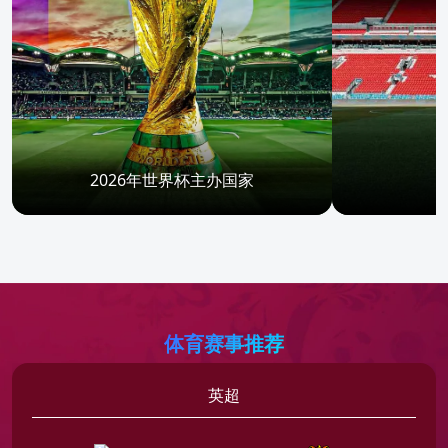
2026年世界杯主办国家
体育赛事推荐
英超