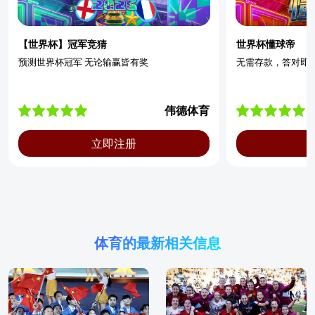
【世界杯】冠军竞猜
世界杯懂球帝
预测世界杯冠军 无论输赢皆有奖
无需存款，答对即
伟德体育
立即注册
体育的最新相关信息