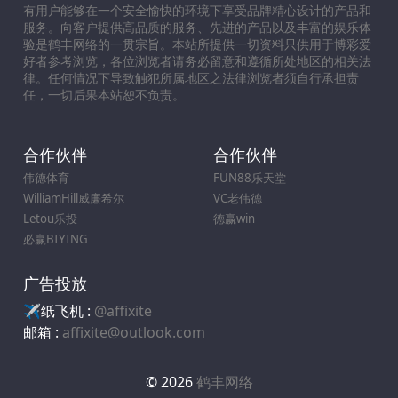
有用户能够在一个安全愉快的环境下享受品牌精心设计的产品和
服务。向客户提供高品质的服务、先进的产品以及丰富的娱乐体
验是鹤丰网络的一贯宗旨。本站所提供一切资料只供用于博彩爱
好者参考浏览，各位浏览者请务必留意和遵循所处地区的相关法
律。任何情况下导致触犯所属地区之法律浏览者须自行承担责
任，一切后果本站恕不负责。
合作伙伴
合作伙伴
伟德体育
FUN88乐天堂
WilliamHill威廉希尔
VC老伟德
Letou乐投
德赢win
必赢BIYING
广告投放
✈️纸飞机 :
@affixite
邮箱 :
affixite@outlook.com
© 2026
鹤丰网络