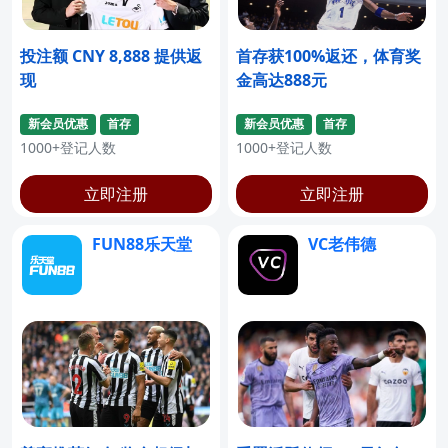
投注额 CNY 8,888 提供返
首存获100%返还，体育奖
现
金高达888元
新会员优惠
首存
新会员优惠
首存
1000+登记人数
1000+登记人数
立即注册
立即注册
FUN88乐天堂
VC老伟德