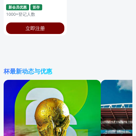
新会员优惠
首存
1000+登记人数
立即注册
杯最新动态与优惠