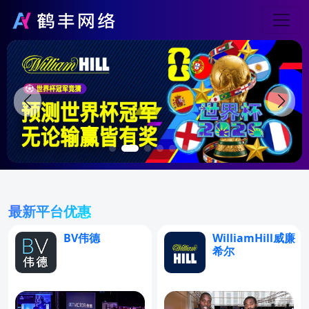
最新平台优惠
BV伟德
WilliamHill威廉
希尔