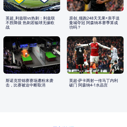
英超_利兹联vs热刺：利兹联
原创_领跑248天无果+亲手送
不胜降级 热刺若输球无缘欧
曼城夺冠 阿森纳本赛季算成
战
功吗？
斯诺克世锦赛赛场遭粉末袭
英超-萨卡两射一传马丁内利
击，比赛被迫中断取消
破门 阿森纳4-1水晶宫