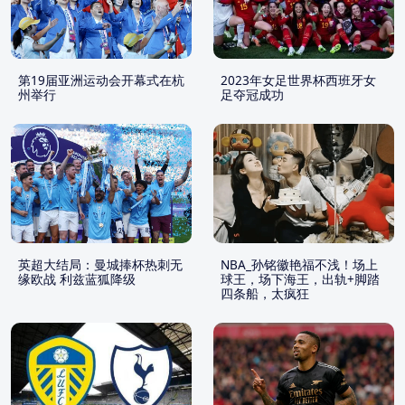
第19届亚洲运动会开幕式在杭
2023年女足世界杯西班牙女
州举行
足夺冠成功
英超大结局：曼城捧杯热刺无
NBA_孙铭徽艳福不浅！场上
缘欧战 利兹蓝狐降级
球王，场下海王，出轨+脚踏
四条船，太疯狂