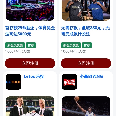
首存获25%返还，体育奖金
无需存款，赢取888元，无
达高达5000元
需完成累计投注
新会员优惠
首存
新会员优惠
首存
1000+登记人数
1000+登记人数
立即注册
立即注册
Letou乐投
必赢BIYING