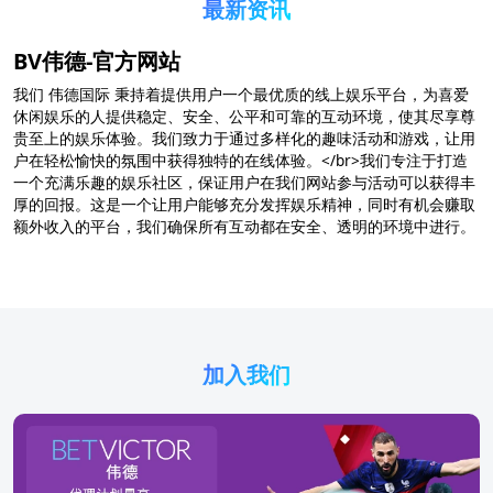
最新资讯
BV伟德-官方网站
我们 伟德国际 秉持着提供用户一个最优质的线上娱乐平台，为喜爱
休闲娱乐的人提供稳定、安全、公平和可靠的互动环境，使其尽享尊
贵至上的娱乐体验。我们致力于通过多样化的趣味活动和游戏，让用
户在轻松愉快的氛围中获得独特的在线体验。</br>我们专注于打造
一个充满乐趣的娱乐社区，保证用户在我们网站参与活动可以获得丰
厚的回报。这是一个让用户能够充分发挥娱乐精神，同时有机会赚取
额外收入的平台，我们确保所有互动都在安全、透明的环境中进行。
加入我们