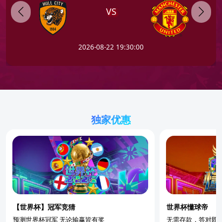
VS
2026-08-22 19:30:00
独家优惠
【世界杯】冠军竞猜
世界杯懂球帝
预测世界杯冠军 无论输赢皆有奖
无需存款，答对即