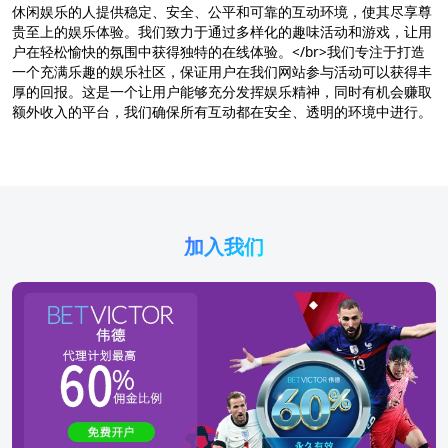
休闲娱乐的人提供稳定、安全、公平和可靠的互动环境，使其尽享尊
贵至上的娱乐体验。我们致力于通过多样化的趣味活动和游戏，让用
户在轻松愉快的氛围中获得独特的在线体验。</br>我们专注于打造
一个充满乐趣的娱乐社区，保证用户在我们网站参与活动可以获得丰
厚的回报。这是一个让用户能够充分发挥娱乐精神，同时有机会赚取
额外收入的平台，我们确保所有互动都在安全、透明的环境中进行。
加入我们