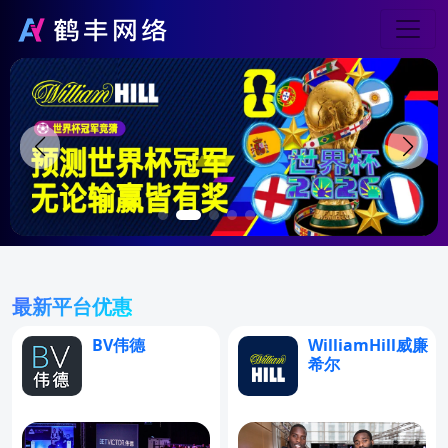
最新平台优惠
BV伟德
WilliamHill威廉
希尔