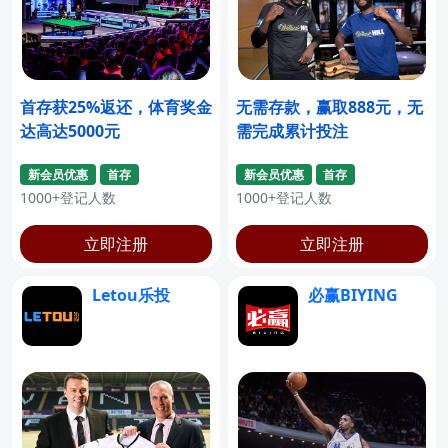
首存获25%返还，体育奖金
无需存款，赢取888元，无
达高达5000元
需完成累计投注
新会员优惠
首存
新会员优惠
首存
1000+登记人数
1000+登记人数
立即注册
立即注册
Letou乐投
必赢BIYING