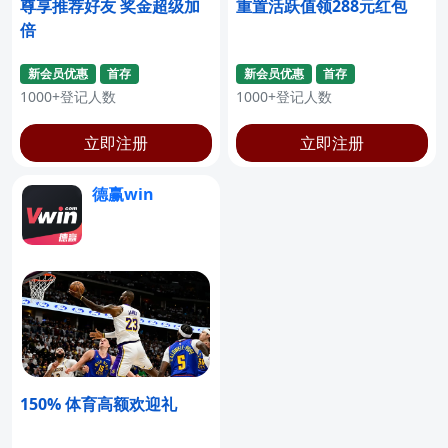
尊享推荐好友 奖金超级加
重置活跃值领288元红包
倍
新会员优惠
首存
新会员优惠
首存
1000+登记人数
1000+登记人数
立即注册
立即注册
德赢win
150% 体育高额欢迎礼