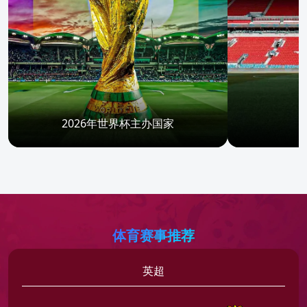
2026年世界杯主办国家
体育赛事推荐
英超