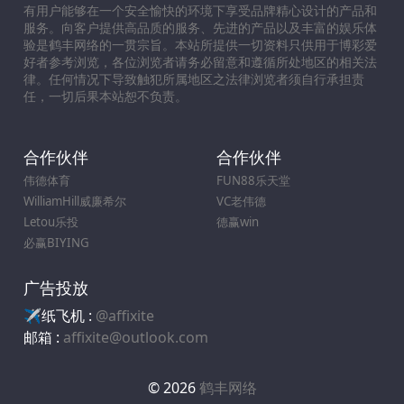
有用户能够在一个安全愉快的环境下享受品牌精心设计的产品和
服务。向客户提供高品质的服务、先进的产品以及丰富的娱乐体
验是鹤丰网络的一贯宗旨。本站所提供一切资料只供用于博彩爱
好者参考浏览，各位浏览者请务必留意和遵循所处地区的相关法
律。任何情况下导致触犯所属地区之法律浏览者须自行承担责
任，一切后果本站恕不负责。
合作伙伴
合作伙伴
伟德体育
FUN88乐天堂
WilliamHill威廉希尔
VC老伟德
Letou乐投
德赢win
必赢BIYING
广告投放
✈️纸飞机 :
@affixite
邮箱 :
affixite@outlook.com
© 2026
鹤丰网络