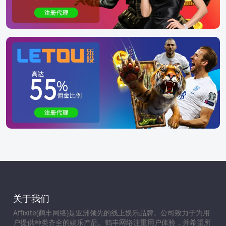
关于我们
Affixite(鹤丰网络)是亚洲领先的线上娱乐品牌。公司致力于为用
户提供种类齐全的娱乐产品。鹤丰网络注重用户体验，并希望所