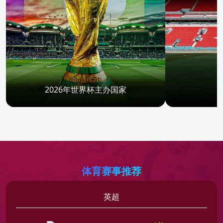
2026年世界杯主办国家
体育赛事推荐
英超