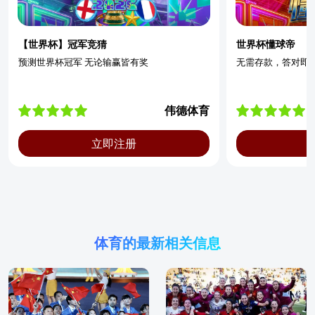
【世界杯】冠军竞猜
世界杯懂球帝
预测世界杯冠军 无论输赢皆有奖
无需存款，答对即
伟德体育
立即注册
体育的最新相关信息