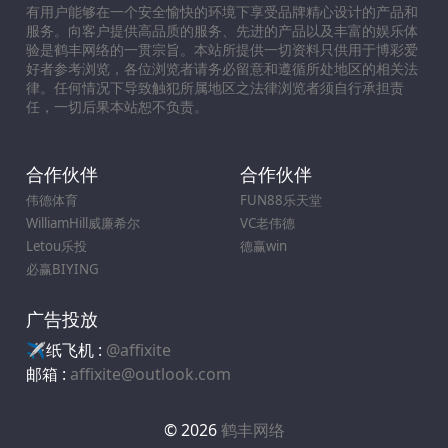
有用户能够在一个安全愉快的环境下享受品牌精心设计的产品和
服务。向客户提供高品质的服务、先进的产品以及丰富的娱乐体
验是鹤丰网络的一贯宗旨。本站所提供一切资料只供用于博彩爱
好者参考浏览，各位浏览者请务必留意和遵循所处地区的相关法
律。任何情况下导致触犯所属地区之法律浏览者须自行承担责
任，一切后果本站恕不负责。
合作伙伴
合作伙伴
伟德体育
FUN88乐天堂
WilliamHill威廉希尔
VC老伟德
Letou乐投
德赢win
必赢BIYING
广告投放
✈️纸飞机 :
@affixite
邮箱 :
affixite@outlook.com
© 2026
鹤丰网络