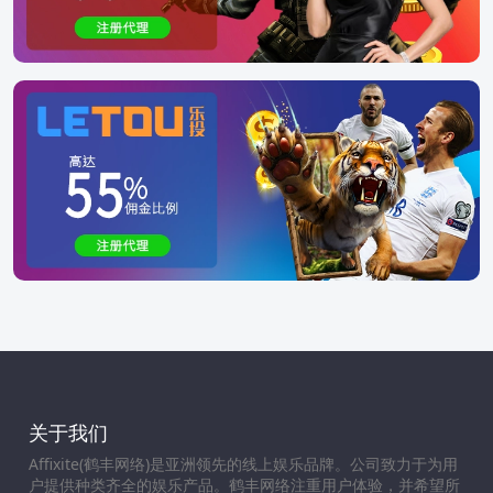
关于我们
Affixite(鹤丰网络)是亚洲领先的线上娱乐品牌。公司致力于为用
户提供种类齐全的娱乐产品。鹤丰网络注重用户体验，并希望所