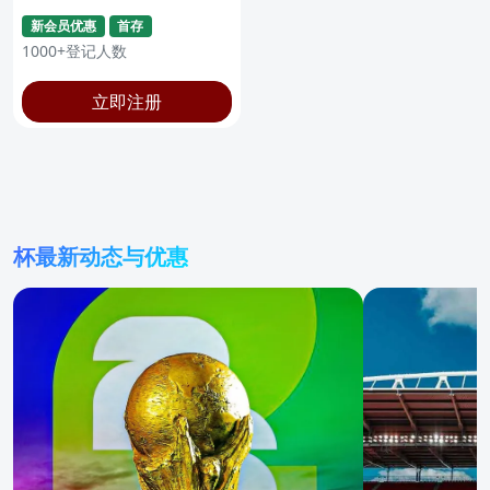
新会员优惠
首存
1000+登记人数
立即注册
杯最新动态与优惠